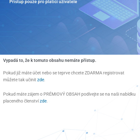
Přístup pouze pro platící uživatele
Přeskočit
na
obsah
Vypadá to, že k tomuto obsahu nemáte přístup.
Pokud již máte účet nebo se teprve chcete ZDARMA registrovat
můžete tak učinit
zde
.
Pokud máte zájem o PRÉMIOVÝ OBSAH podívejte se na naši nabídku
placeného členství
zde
.