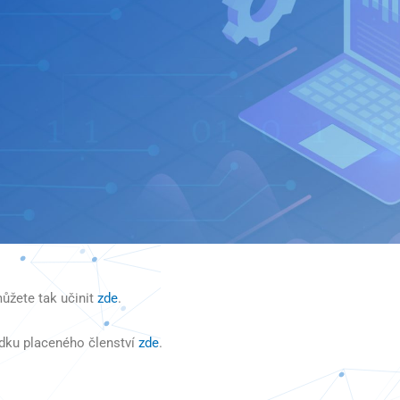
ůžete tak učinit
zde
.
dku placeného členství
zde
.