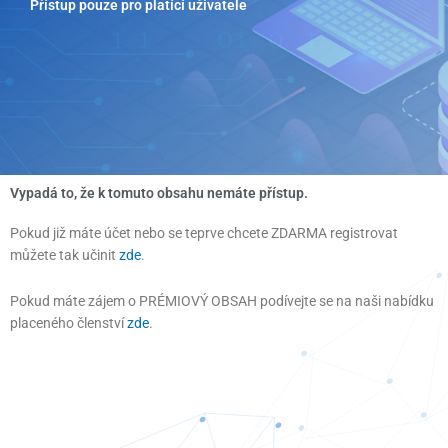
Přístup pouze pro platící uživatele
Přeskočit
na
obsah
Vypadá to, že k tomuto obsahu nemáte přístup.
Pokud již máte účet nebo se teprve chcete ZDARMA registrovat
můžete tak učinit
zde
.
Pokud máte zájem o PRÉMIOVÝ OBSAH podívejte se na naši nabídku
placeného členství
zde
.