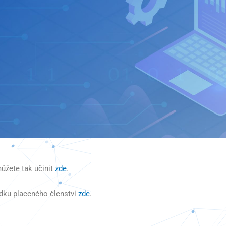
ůžete tak učinit
zde
.
dku placeného členství
zde
.