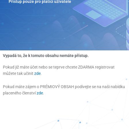
Přístup pouze pro platící uživatele
Přeskočit
na
obsah
Vypadá to, že k tomuto obsahu nemáte přístup.
Pokud již máte účet nebo se teprve chcete ZDARMA registrovat
můžete tak učinit
zde
.
Pokud máte zájem o PRÉMIOVÝ OBSAH podívejte se na naši nabídku
placeného členství
zde
.