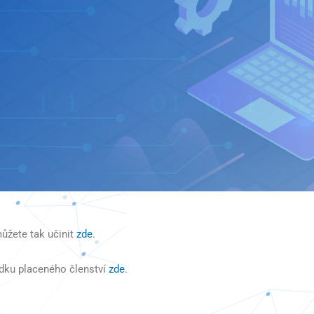
ůžete tak učinit
zde
.
dku placeného členství
zde
.