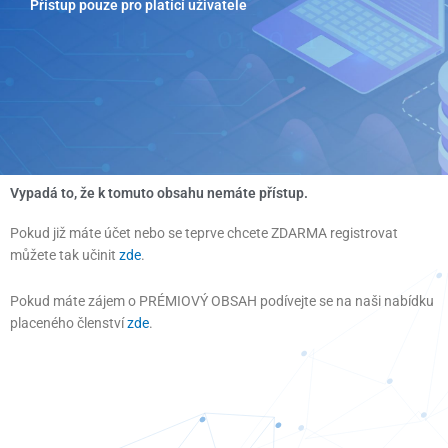
Přístup pouze pro platící uživatele
Přeskočit
na
obsah
Vypadá to, že k tomuto obsahu nemáte přístup.
Pokud již máte účet nebo se teprve chcete ZDARMA registrovat
můžete tak učinit
zde
.
Pokud máte zájem o PRÉMIOVÝ OBSAH podívejte se na naši nabídku
placeného členství
zde
.