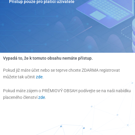
Přístup pouze pro platící uživatele
Přeskočit
na
obsah
Vypadá to, že k tomuto obsahu nemáte přístup.
Pokud již máte účet nebo se teprve chcete ZDARMA registrovat
můžete tak učinit
zde
.
Pokud máte zájem o PRÉMIOVÝ OBSAH podívejte se na naši nabídku
placeného členství
zde
.