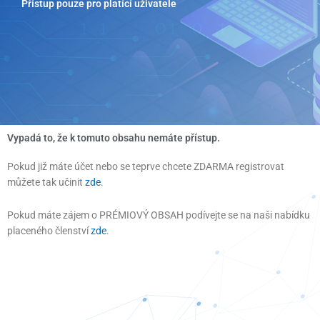
Přístup pouze pro platící uživatele
Přeskočit
na
obsah
Vypadá to, že k tomuto obsahu nemáte přístup.
Pokud již máte účet nebo se teprve chcete ZDARMA registrovat
můžete tak učinit
zde
.
Pokud máte zájem o PRÉMIOVÝ OBSAH podívejte se na naši nabídku
placeného členství
zde
.