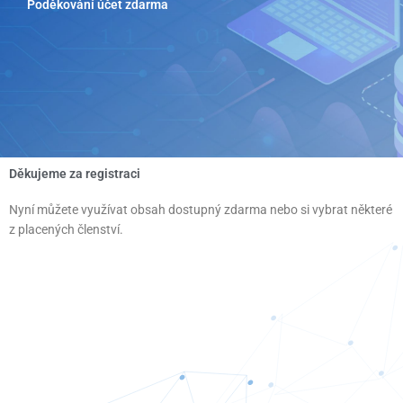
Poděkování účet zdarma
Přeskočit
na
obsah
Děkujeme za registraci
Nyní můžete využívat obsah dostupný zdarma nebo si vybrat některé
z placených členství.